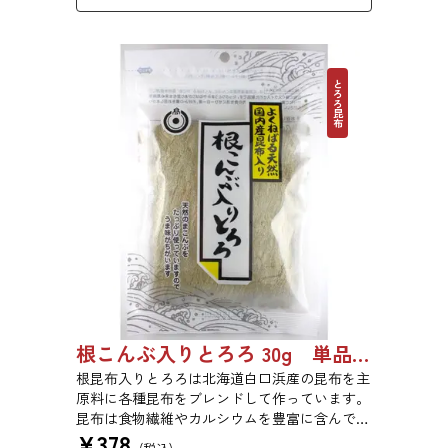
とろろ昆布
根こんぶ入りとろろ 30g 単品 5袋セット 20袋セット 1877
根昆布入りとろろは北海道白口浜産の昆布を主
原料に各種昆布をブレンドして作っています。
昆布は食物繊維やカルシウムを豊富に含んでい
¥
378
ます。薄くふんわりと削っており、ご飯やお吸