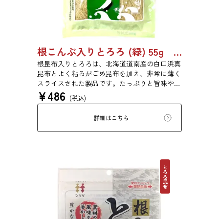
根こんぶ入りとろろ (緑) 55g 単品 5袋セット 20袋セット 3054
根昆布入りとろろは、北海道道南産の白口浜真
昆布とよく粘るがごめ昆布を加え、非常に薄く
スライスされた製品です。たっぷりと旨味や粘
¥
486
りがあり、昆布本来の風味を存分にご賞味いた
(税込)
だけます。現代の食生活にぜひ一日一度、お好
みの量をお召し上がりください。
詳細はこちら
とろろ昆布