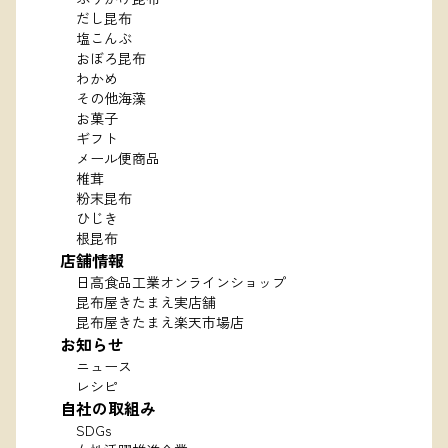
だし昆布
塩こんぶ
おぼろ昆布
わかめ
その他海藻
お菓子
ギフト
メール便商品
椎茸
粉末昆布
ひじき
根昆布
店舗情報
日高食品工業オンラインショップ
昆布屋きたまえ実店舗
昆布屋きたまえ楽天市場店
お知らせ
ニュース
レシピ
自社の取組み
SDGs