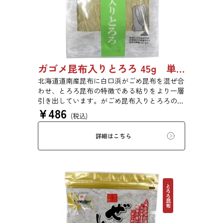
ガゴメ昆布入りとろろ 45g 単品 5袋セット 20袋セット 1774
北海道道南産昆布に白口浜がごめ昆布を混ぜ合
わせ、とろろ昆布の特徴である粘りをより一層
引き出しています。がごめ昆布入りとろろの粘
¥
486
りと旨味をぜひご賞味ください。
(税込)
詳細はこちら
とろろ昆布