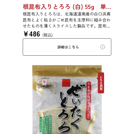
根昆布入りとろろ (白) 55g 単品 5袋 20袋 3429
根昆布入りとろろは、北海道道南産の白口浜真
昆布とよく粘るがごめ昆布を主原料に組み合わ
せたものを薄くスライスした製品です。昆布本
¥
486
来の風味を存分にご賞味ください。
(税込)
詳細はこちら
とろろ昆布