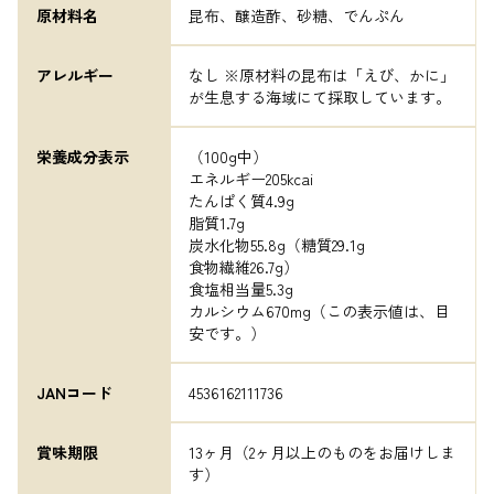
原材料名
昆布、醸造酢、砂糖、でんぷん
アレルギー
なし ※原材料の昆布は「えび、かに」
が生息する海域にて採取しています。
栄養成分表示
（100g中）

エネルギー205kcai

たんぱく質4.9g

脂質1.7g

炭水化物55.8g（糖質29.1g

食物繊維26.7g）

食塩相当量5.3g

カルシウム670mg（この表示値は、目
安です。）
JANコード
4536162111736
賞味期限
13ヶ月（2ヶ月以上のものをお届けしま
す）