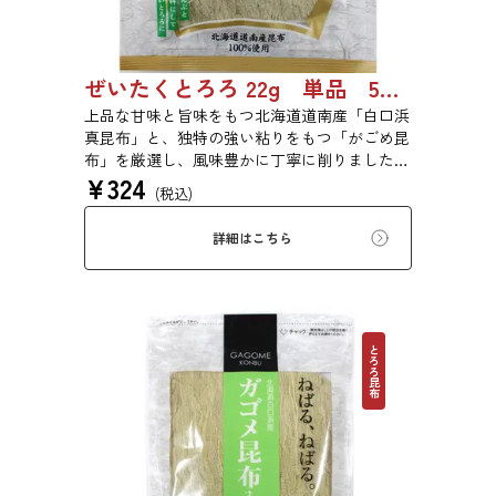
ぜいたくとろろ 22g 単品 5袋セット 20袋セット 1743
上品な甘味と旨味をもつ北海道道南産「白口浜
真昆布」と、独特の強い粘りをもつ「がごめ昆
布」を厳選し、風味豊かに丁寧に削りました。
¥
324
ぜいたくな味を、思う存分にご堪能ください。
(税込)
詳細はこちら
とろろ昆布