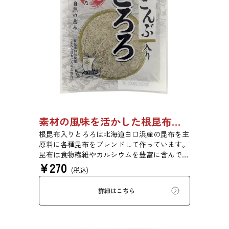
素材の風味を活かした根昆布入りとろろ 23g 単品 5袋セット 20袋セット 3481
根昆布入りとろろは北海道白口浜産の昆布を主
原料に各種昆布をブレンドして作っています。
昆布は食物繊維やカルシウムを豊富に含んでい
¥
270
ます。薄くふんわりと削っており、ご飯やお吸
(税込)
い物、うどんに入れて美味しく召し上がれま
す。お口の中でとろーり、つるっと広がる根昆
詳細はこちら
布入りとろろを是非ご賞味ください。