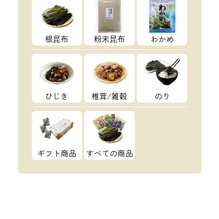
根昆布
粉末昆布
わかめ
ひじき
椎茸/雑穀
のり
ギフト商品
すべての商品