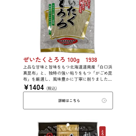
ぜいたくとろろ 100g 1938
上品な甘味と旨味をもつ北海道道南産「白口浜
真昆布」と、独特の強い粘りをもつ「がごめ昆
布」を厳選し、風味豊かに丁寧に削りました。
¥
1404
ぜいたくな味を、思う存分にご堪能ください。
(税込)
詳細はこちら