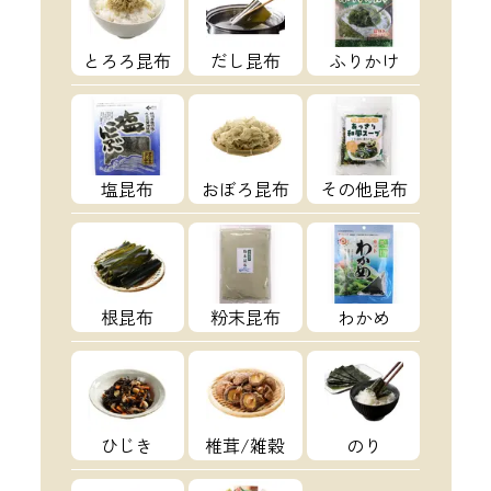
とろろ昆布
だし昆布
ふりかけ
塩昆布
おぼろ昆布
その他昆布
根昆布
粉末昆布
わかめ
ひじき
椎茸/雑穀
のり