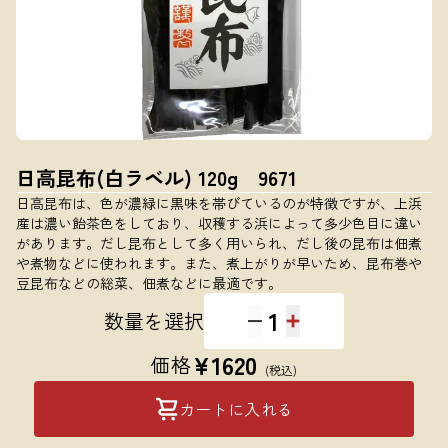
日高昆布(白ラベル) 120g 9671
日高昆布は、色が濃緑に黒味を帯びているのが特徴ですが、上浜
産は濃い飴茶色をしており、収穫する浜によって多少色目に違い
があります。だし昆布として多く用いられ、だし後の昆布は佃煮
や煮物などに使われます。また、煮上がりが早いため、昆布巻や
豆昆布などの総菜、佃煮などに最適です。
1
数量を選択
¥
1620
価格
(税込)
カートに入れる