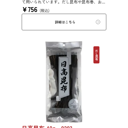
て用いられています。だし昆布や昆布巻、おで
¥
756
ん、佃煮、煮締め等に最適です。
(税込)
詳細はこちら
だし昆布
日高昆布 40g 9293