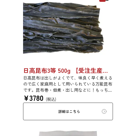
日高昆布3等 500g 【受注生産品】03070055
日高昆布は出しがよくでて、味良く早く煮える
ので広く家庭用として用いられている万能昆布
です。昆布巻・佃煮・出し用などに！もっちり
¥
3780
とした旨みのある食感です。
(税込)
詳細はこちら