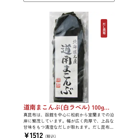
だし昆布
道南まこんぶ(白ラベル) 100g 6816
真昆布は、函館を中心に松前から室蘭までの沿
岸に繁茂しています。幅が広く肉厚で、上品な
甘味をもつ清澄なだしが取れます。だし昆布、
¥
1512
塩昆布、おぼろ昆布、とろろ昆布、佃煮、バッ
(税込)