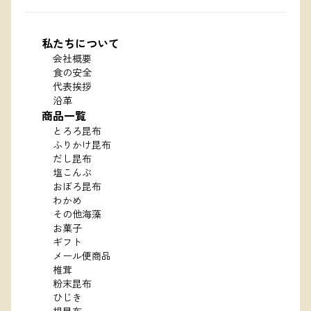
私たちについて
会社概要
食の安全
代表挨拶
沿革
商品一覧
とろろ昆布
ふりかけ昆布
だし昆布
塩こんぶ
おぼろ昆布
わかめ
その他海藻
お菓子
ギフト
メール便商品
椎茸
粉末昆布
ひじき