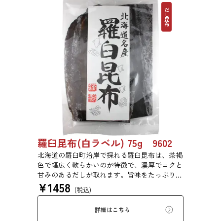
だし昆布
羅臼昆布(白ラベル) 75g 9602
北海道の羅臼町沿岸で採れる羅臼昆布は、茶褐
色で幅広く軟らかいのが特徴で、濃厚でコクと
甘みのあるだしが取れます。旨味をたっぷり含
¥
1458
みもっちりした食感があるため、あらゆる用途
(税込)
で評価の高い高級昆布です。
詳細はこちら