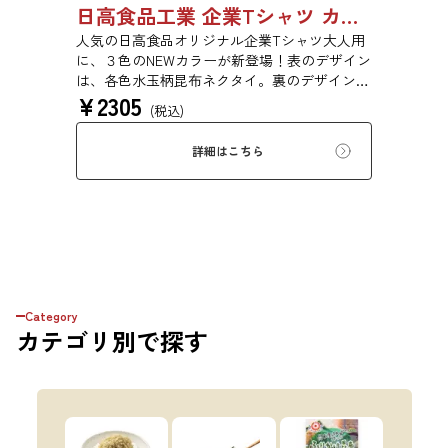
日高食品工業 企業Tシャツ カラー大人用
人気の日高食品オリジナル企業Tシャツ大人用
に、３色のNEWカラーが新登場！表のデザイン
は、各色水玉柄昆布ネクタイ。裏のデザイン
¥
2305
は、NO KONBU，NO LIFE...（昆布のない生活
(税込)
なんてありえない....）とても貴重な昆布ネクタ
イのTシャツでおしゃれ通を極めてみません
詳細はこちら
か！ 昆布が好きなあの人へ、レアなTシャツを
コレクションの方へ、普段使いにもう１枚、隠
れ日高ファンの方、この機会にどうぞお買い求
めください！ 素材：6.2oz 16/1天竺 綿100％ <
昆布Tシャツの生地>密かに根強いファンか
ら、多くの支持を得ている リピーターの多い
こだわり派必見のブランドです。 日本国内の
メーカー管理のもと、中国の工場で生産されて
Category
いるので、 高品質＆リーズナブルな価格を実
カテゴリ
別で探す
現しています。 上質のオープンエンド糸を使
用しているマックスウエイトTシャツ。 オープ
ンエンドのアメリカンな風合いを残しつつ、高
品質。 とてもしっかりした生地で着心地の良
いTシャツです！！