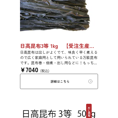
日高昆布3等 1kg 【受注生産品】03070054
日高昆布は出しがよくでて、味良く早く煮える
ので広く家庭用として用いられている万能昆布
です。昆布巻・佃煮・出し用などに！もっちり
¥
7040
とした旨みのある食感です。
(税込)
詳細はこちら
だし昆布