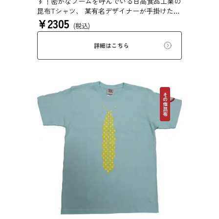
す！密かなブームを呼んでいる日高食品工業の
昆布Tシャツ、 某有名デザイナーが手掛けた日
¥
2305
高食品工業だけのオリジナルTシャツです。 表
(税込)
のデザインは、ゴールド＆シルバーの水玉柄昆
布ネクタイ。 裏のデザインは、NO KONBU，
詳細はこちら
NO LIFE...（昆布のない生活なんてありえな
い....） とても貴重な昆布ネクタイのTシャツで
おしゃれ通を極めてみませんか！ 昆布が好き
なあの人へ、レアなTシャツをコレクションの
方へ、普段使いにもう１枚、隠れ日高ファンの
その他昆布
方、この機会にどうぞお買い求めください！
素材：6.2oz 16/1天竺 綿100％ <昆布Tシャツの
生地> 密かに根強いファンから、多くの支持を
得ている リピーターの多いこだわり派必見の
ブランドです。 日本国内のメーカー管理のも
と、中国の工場で生産されているので、 高品
質＆リーズナブルな価格を実現しています。
上質のオープンエンド糸を使用しているマック
スウエイトTシャツ。 オープンエンドのアメリ
カンな風合いを残しつつ、高品質。 とてもし
っかりした生地で着心地の良いTシャツで
す！！